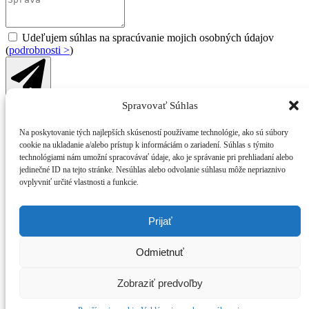
Udeľujem súhlas na spracúvanie mojich osobných údajov
(
podrobnosti >
)
Odoslať
Spravovať Súhlas
© 2025 WFG reality s.r.o.
Ochrana osobných údajov
|
Používanie súborov cookies
Na poskytovanie tých najlepších skúseností používame technológie, ako sú súbory
cookie na ukladanie a/alebo prístup k informáciám o zariadení. Súhlas s týmito
Súhlas na spracúvanie osobných údajov
technológiami nám umožní spracovávať údaje, ako je správanie pri prehliadaní alebo
jedinečné ID na tejto stránke. Nesúhlas alebo odvolanie súhlasu môže nepriaznivo
ovplyvniť určité vlastnosti a funkcie.
Udeľujem súhlas Sprostredkovateľovi: WFG reality, s.r.o.,
Daxnerova 9, 010 01 Žilina, IČO: 50 659 855 na spracúvanie
svojich osobných údajov uvedených v tomto formulári (kontaktné
Prijať
osobné údaje, údaje o type služby a obsahu dopytu) na účel
evidencie a spracovania môjho dopytu na služby Sprostredkovateľa,
najmä na kontaktovanie ohľadom zaslaného dopytu a prejaveného
Odmietnuť
záujmu o služby Sprostredkovateľa, prípravu ponuky služieb
Sprostredkovateľa a vykonanie iných potrebných predzmluvných
Zobraziť predvoľby
úkonov. Súhlasím s tým, aby Sprostredkovateľ spracúval moje
osobné údaje uvedené vyššie ako aj údaje o mojich zmluvných
vzťahoch so Sprostredkovateľom.