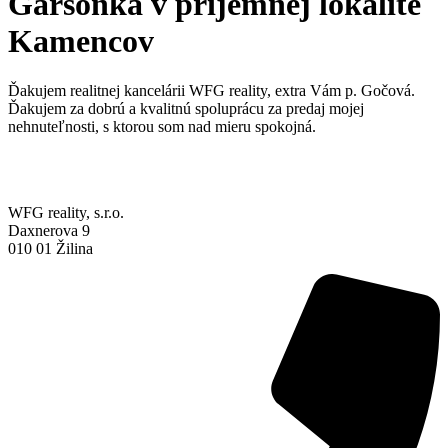
Garsónka v príjemnej lokalite
Kamencov
Ďakujem realitnej kancelárii WFG reality, extra Vám p. Gočová.
Ďakujem za dobrú a kvalitnú spoluprácu za predaj mojej
nehnuteľnosti, s ktorou som nad mieru spokojná.
WFG reality, s.r.o.
Daxnerova 9
010 01 Žilina