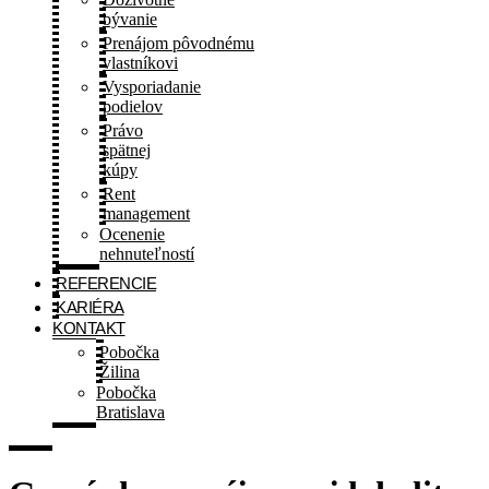
bývanie
Prenájom pôvodnému
vlastníkovi
Vysporiadanie
podielov
Právo
spätnej
kúpy
Rent
management
Ocenenie
nehnuteľností
REFERENCIE
KARIÉRA
KONTAKT
Pobočka
Žilina
Pobočka
Bratislava