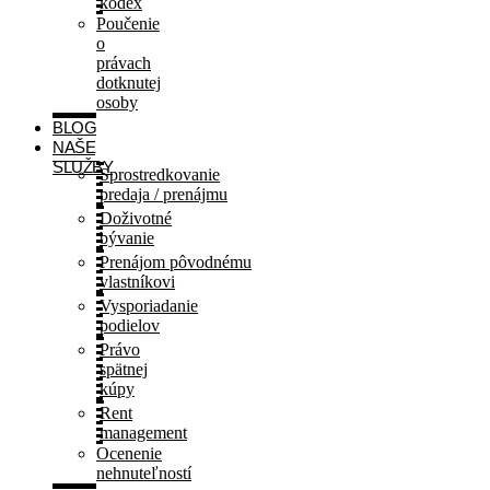
kódex
Poučenie
o
právach
dotknutej
osoby
BLOG
NAŠE
SLUŽBY
Sprostredkovanie
predaja / prenájmu
Doživotné
bývanie
Prenájom pôvodnému
vlastníkovi
Vysporiadanie
podielov
Právo
spätnej
kúpy
Rent
management
Ocenenie
nehnuteľností