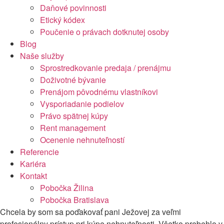
Daňové povinnosti
Etický kódex
Poučenie o právach dotknutej osoby
Blog
Naše služby
Sprostredkovanie predaja / prenájmu
Doživotné bývanie
Prenájom pôvodnému vlastníkovi
Vysporiadanie podielov
Právo spätnej kúpy
Rent management
Ocenenie nehnuteľností
Referencie
Kariéra
Kontakt
Pobočka Žilina
Pobočka Bratislava
Chcela by som sa poďakovať pani Ježovej za veľmi
profesionálny prístup pri kúpe nehnuteľnosti. Všetko prebehlo v