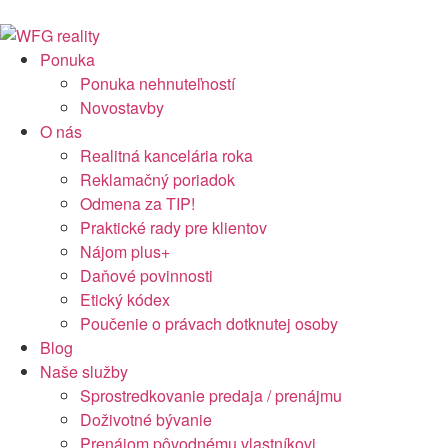
Preskočiť
na
obsah
Ponuka
Ponuka nehnuteľností
Novostavby
O nás
Realitná kancelária roka
Reklamačný poriadok
Odmena za TIP!
Praktické rady pre klientov
Nájom plus+
Daňové povinnosti
Etický kódex
Poučenie o právach dotknutej osoby
Blog
Naše služby
Sprostredkovanie predaja / prenájmu
Doživotné bývanie
Prenájom pôvodnému vlastníkovi