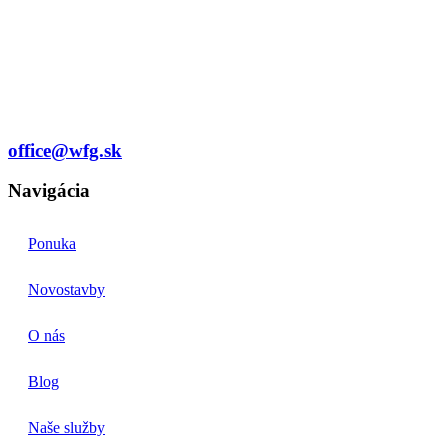
office@wfg.sk
Navigácia
Ponuka
Novostavby
O nás
Blog
Naše služby