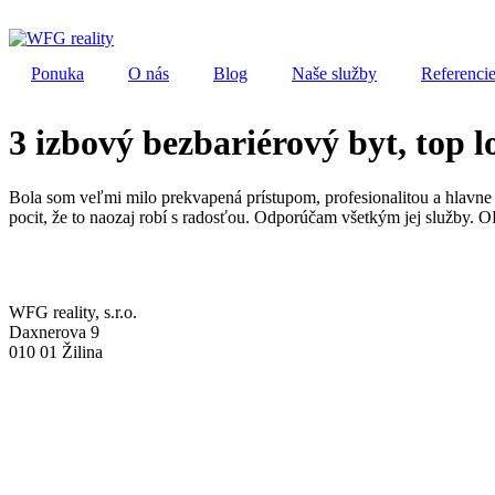
Preskočiť
na
obsah
Ponuka
O nás
Blog
Naše služby
Referenci
3 izbový bezbariérový byt, top l
Bola som veľmi milo prekvapená prístupom, profesionalitou a hlavne 
pocit, že to naozaj robí s radosťou. Odporúčam všetkým jej služby. 
WFG reality, s.r.o.
Daxnerova 9
010 01 Žilina