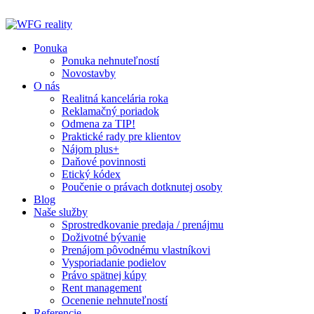
Preskočiť
na
obsah
Ponuka
Ponuka nehnuteľností
Novostavby
O nás
Realitná kancelária roka
Reklamačný poriadok
Odmena za TIP!
Praktické rady pre klientov
Nájom plus+
Daňové povinnosti
Etický kódex
Poučenie o právach dotknutej osoby
Blog
Naše služby
Sprostredkovanie predaja / prenájmu
Doživotné bývanie
Prenájom pôvodnému vlastníkovi
Vysporiadanie podielov
Právo spätnej kúpy
Rent management
Ocenenie nehnuteľností
Referencie