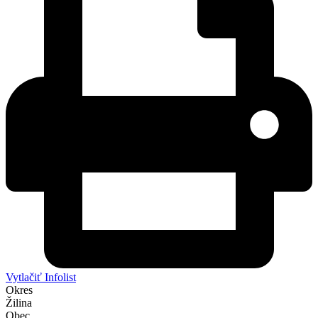
Vytlačiť Infolist
Okres
Žilina
Obec