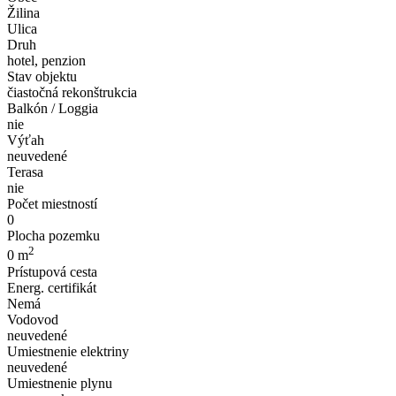
Žilina
Ulica
Druh
hotel, penzion
Stav objektu
čiastočná rekonštrukcia
Balkón / Loggia
nie
Výťah
neuvedené
Terasa
nie
Počet miestností
0
Plocha pozemku
2
0 m
Prístupová cesta
Energ. certifikát
Nemá
Vodovod
neuvedené
Umiestnenie elektriny
neuvedené
Umiestnenie plynu