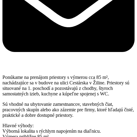
Ponúkame na prenájom priestory s výmerou cca 85 m²,
nachádzajúce sa v budove na ulici Cestárska v Žiline. Priestory sú
situované na 1. poschodí a pozostávajú z chodby, štyroch
samostatných izieb, kuchyne a kúpeľne spojenej s WC.
Sú vhodné na ubytovanie zamestnancov, stavebných čiat,
pracovných skupín alebo ako zázemie pre firmy, ktoré hľadajú čisté,
praktické a dobre dostupné priestory.
Hlavné výhody:
Výborná lokalita s rýchlym napojením na diaľnicu.
Výmera približne 85 m².