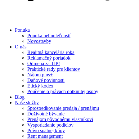
Ponuka
Ponuka nehnuteľností
Novostavby
O nás
Realitná kancelária roka
Reklamačný poriadok
Odmena za TIP!
Praktické rady pre klientov
Nájom plus+
Daňové povinnosti
Etický kódex
Poučenie o právach dotknutej osoby
Blog
Naše služby
Sprostredkovanie predaja / prenájmu
Doživotné bývanie
Prenájom pôvodnému vlastníkovi
Vysporiadanie podielov
Právo spätnej kúpy
Rent management