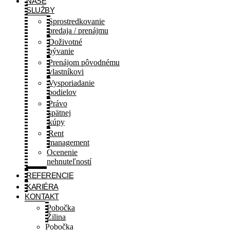
NAŠE
SLUŽBY
Sprostredkovanie
predaja / prenájmu
Doživotné
bývanie
Prenájom pôvodnému
vlastníkovi
Vysporiadanie
podielov
Právo
spätnej
kúpy
Rent
management
Ocenenie
nehnuteľností
REFERENCIE
KARIÉRA
KONTAKT
Pobočka
Žilina
Pobočka