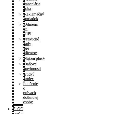
kancelária
roka
Reklamačný
poriadok
Odmena
za
TIP!
Praktické
rady
pre
klientov
Nájom plus+
Daňové
povinnosti
Etický
kódex
Poučenie
o
právach
dotknutej
osoby
BLOG