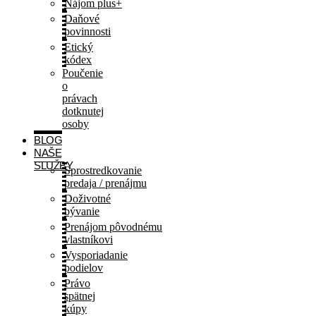
Nájom plus+
Daňové
povinnosti
Etický
kódex
Poučenie
o
právach
dotknutej
osoby
BLOG
NAŠE
SLUŽBY
Sprostredkovanie
predaja / prenájmu
Doživotné
bývanie
Prenájom pôvodnému
vlastníkovi
Vysporiadanie
podielov
Právo
spätnej
kúpy