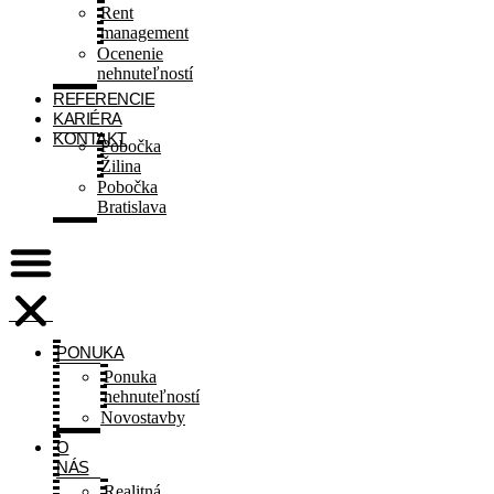
Rent
management
Ocenenie
nehnuteľností
REFERENCIE
KARIÉRA
KONTAKT
Pobočka
Žilina
Pobočka
Bratislava
PONUKA
Ponuka
nehnuteľností
Novostavby
O
NÁS
Realitná