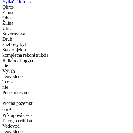
Vytlačiť Infolist
Okres
Žilina
Obec
Žilina
Ulica
Suvorovova
Druh
3 izbový byt
Stav objektu
kompletná rekonštrukcia
Balkón / Loggia
nie
Výťah
neuvedené
Terasa
nie
Počet miestností
3
Plocha pozemku
2
0 m
Prístupová cesta
Energ. certifikát
Vodovod
neuvedené