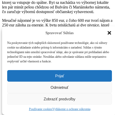
ktorej sa vstupuje do spálne. Byt sa nachádza vo výbornej lokalite
len pár minút pešou chôdzou od Bulváru či Mariánskeho námestia,
čo zaručuje výbornú dostupnosť občianskej vybavenosti.
Mesačné nájomné je vo výške 850 eur, z čoho 600 eur tvorí nájom a
250 eur záloha za energie. K bytu prislúchajú aj dve pivnice, ktoré
sú nájomcom plne k dispozícii.
Spravovať Súhlas
V byte nie je dovolené fajčiť. Zvieratá sú povolené po dohode.
Na poskytovanie tých najlepších skúseností používame technológie, ako sú súbory
Viac informácií vám rád poskytnem na 0940 843 133.
cookie na ukladanie a/alebo prístup k informáciám o zariadení. Súhlas s týmito
technológiami nám umožní spracovávať údaje, ako je správanie pri prehliadaní alebo
jedinečné ID na tejto stránke. Nesúhlas alebo odvolanie súhlasu môže nepriaznivo
ovplyvniť určité vlastnosti a funkcie.
Prijať
Odmietnuť
Zobraziť predvoľby
Používanie cookies
Vyhlásenie o ochrane súkromia