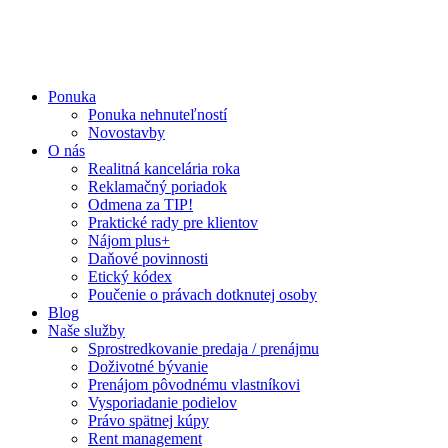
Ponuka
Ponuka nehnuteľností
Novostavby
O nás
Realitná kancelária roka
Reklamačný poriadok
Odmena za TIP!
Praktické rady pre klientov
Nájom plus+
Daňové povinnosti
Etický kódex
Poučenie o právach dotknutej osoby
Blog
Naše služby
Sprostredkovanie predaja / prenájmu
Doživotné bývanie
Prenájom pôvodnému vlastníkovi
Vysporiadanie podielov
Právo spätnej kúpy
Rent management