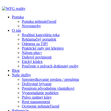
Preskočiť
na
obsah
Ponuka
Ponuka nehnuteľností
Novostavby
O nás
Realitná kancelária roka
Reklamačný poriadok
Odmena za TIP!
Praktické rady pre klientov
Nájom plus+
Daňové povinnosti
Etický kódex
Poučenie o právach dotknutej osoby
Blog
Naše služby
Sprostredkovanie predaja / prenájmu
Doživotné bývanie
Prenájom pôvodnému vlastníkovi
Vysporiadanie podielov
Právo spätnej kúpy
Rent management
Ocenenie nehnuteľností
Referencie