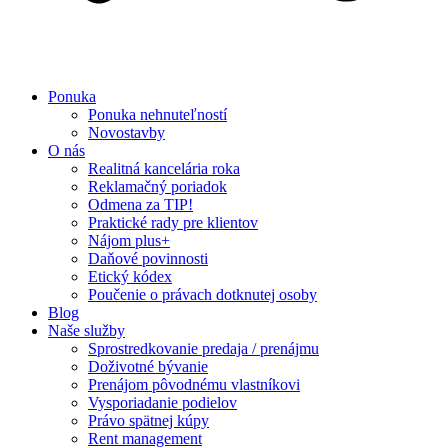
Ponuka
Ponuka nehnuteľností
Novostavby
O nás
Realitná kancelária roka
Reklamačný poriadok
Odmena za TIP!
Praktické rady pre klientov
Nájom plus+
Daňové povinnosti
Etický kódex
Poučenie o právach dotknutej osoby
Blog
Naše služby
Sprostredkovanie predaja / prenájmu
Doživotné bývanie
Prenájom pôvodnému vlastníkovi
Vysporiadanie podielov
Právo spätnej kúpy
Rent management