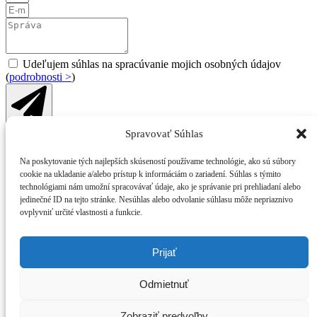
Udeľujem súhlas na spracúvanie mojich osobných údajov
(
podrobnosti >
)
Odoslať
Spravovať Súhlas
© 2025 WFG reality s.r.o.
Ochrana osobných údajov
|
Používanie súborov cookies
Na poskytovanie tých najlepších skúseností používame technológie, ako sú súbory
cookie na ukladanie a/alebo prístup k informáciám o zariadení. Súhlas s týmito
Súhlas na spracúvanie osobných údajov
technológiami nám umožní spracovávať údaje, ako je správanie pri prehliadaní alebo
jedinečné ID na tejto stránke. Nesúhlas alebo odvolanie súhlasu môže nepriaznivo
ovplyvniť určité vlastnosti a funkcie.
Udeľujem súhlas Sprostredkovateľovi: WFG reality, s.r.o.,
Daxnerova 9, 010 01 Žilina, IČO: 50 659 855 na spracúvanie
svojich osobných údajov uvedených v tomto formulári (kontaktné
Prijať
osobné údaje, údaje o type služby a obsahu dopytu) na účel
evidencie a spracovania môjho dopytu na služby Sprostredkovateľa,
najmä na kontaktovanie ohľadom zaslaného dopytu a prejaveného
Odmietnuť
záujmu o služby Sprostredkovateľa, prípravu ponuky služieb
Sprostredkovateľa a vykonanie iných potrebných predzmluvných
Zobraziť predvoľby
úkonov. Súhlasím s tým, aby Sprostredkovateľ spracúval moje