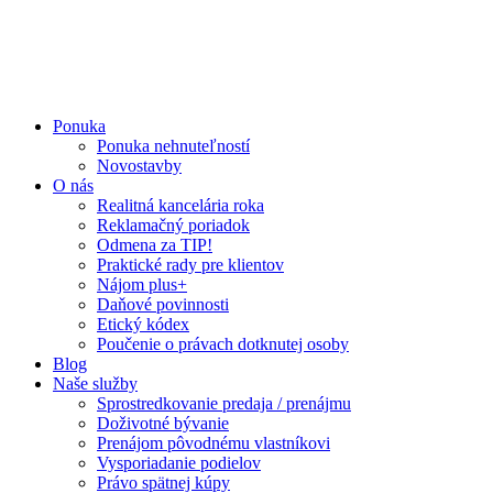
Ponuka
Ponuka nehnuteľností
Novostavby
O nás
Realitná kancelária roka
Reklamačný poriadok
Odmena za TIP!
Praktické rady pre klientov
Nájom plus+
Daňové povinnosti
Etický kódex
Poučenie o právach dotknutej osoby
Blog
Naše služby
Sprostredkovanie predaja / prenájmu
Doživotné bývanie
Prenájom pôvodnému vlastníkovi
Vysporiadanie podielov
Právo spätnej kúpy