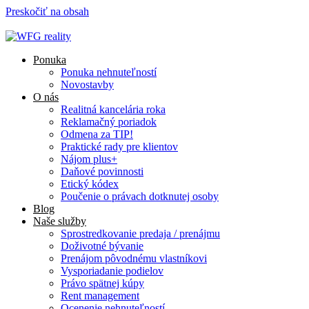
Preskočiť na obsah
Ponuka
Ponuka nehnuteľností
Novostavby
O nás
Realitná kancelária roka
Reklamačný poriadok
Odmena za TIP!
Praktické rady pre klientov
Nájom plus+
Daňové povinnosti
Etický kódex
Poučenie o právach dotknutej osoby
Blog
Naše služby
Sprostredkovanie predaja / prenájmu
Doživotné bývanie
Prenájom pôvodnému vlastníkovi
Vysporiadanie podielov
Právo spätnej kúpy
Rent management
Ocenenie nehnuteľností