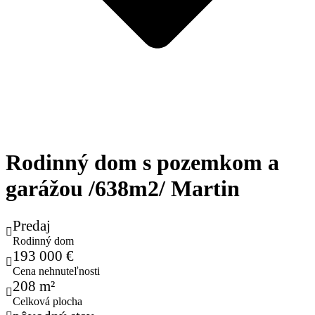
Rodinný dom s pozemkom a
garážou /638m2/ Martin
Predaj
Rodinný dom
193 000 €
Cena nehnuteľnosti
208 m²
Celková plocha