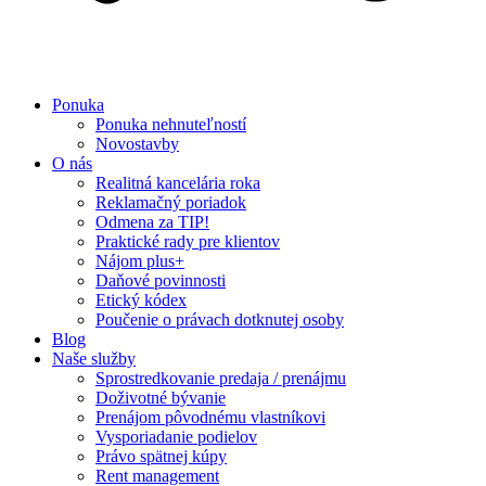
Ponuka
Ponuka nehnuteľností
Novostavby
O nás
Realitná kancelária roka
Reklamačný poriadok
Odmena za TIP!
Praktické rady pre klientov
Nájom plus+
Daňové povinnosti
Etický kódex
Poučenie o právach dotknutej osoby
Blog
Naše služby
Sprostredkovanie predaja / prenájmu
Doživotné bývanie
Prenájom pôvodnému vlastníkovi
Vysporiadanie podielov
Právo spätnej kúpy
Rent management