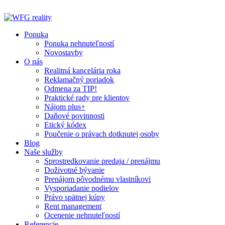
Preskočiť
na
obsah
Ponuka
Ponuka nehnuteľností
Novostavby
O nás
Realitná kancelária roka
Reklamačný poriadok
Odmena za TIP!
Praktické rady pre klientov
Nájom plus+
Daňové povinnosti
Etický kódex
Poučenie o právach dotknutej osoby
Blog
Naše služby
Sprostredkovanie predaja / prenájmu
Doživotné bývanie
Prenájom pôvodnému vlastníkovi
Vysporiadanie podielov
Právo spätnej kúpy
Rent management
Ocenenie nehnuteľností
Referencie