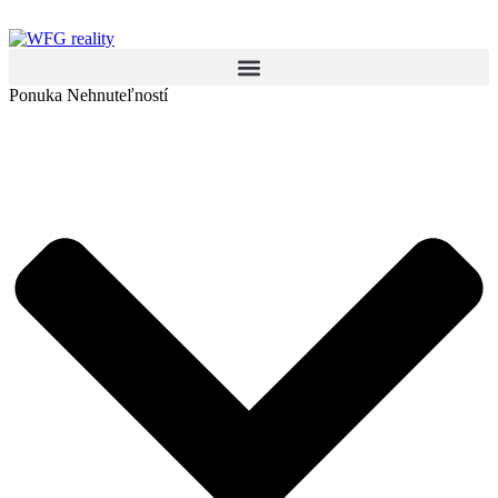
Preskočiť
na
obsah
Ponuka Nehnuteľností