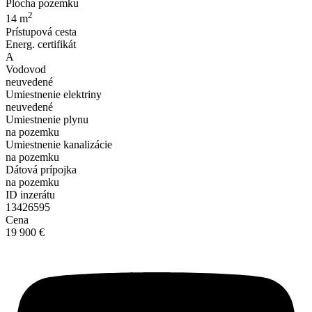
Plocha pozemku
2
14 m
Prístupová cesta
Energ. certifikát
A
Vodovod
neuvedené
Umiestnenie elektriny
neuvedené
Umiestnenie plynu
na pozemku
Umiestnenie kanalizácie
na pozemku
Dátová prípojka
na pozemku
ID inzerátu
13426595
Cena
19 900 €