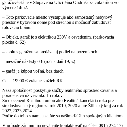
garážové státie v Stupave na Ulici Jána Ondruša za cukrárňou vo
výmere 14m2.
– Toto parkovacie miesto vystupuje ako samostatný nebytový
priestor v bytovom dome pod strechou s možnosť zabudovať
rolovaciu bránu.
– Objekt, garáž je s elektrikou 230V a osvetlením. (parkovacia
plocha č. 62).
– spolu s garážou sa predáva aj podiel na pozemkoch
– mesačné náklady 0 € (ročná daň 19,-€)
– garáž je kúpou voľná, bez tiarch
Cena 19900 € vrátane služieb RK.
Naša spoločnosť poskytuje služby realitného sprostredkovania a
poradenstva už viac ako 15 rokov.
Sme ocenení Realitnou úniou ako Realitná kancelária roka pre
stredoslovenský región za rok 2019, 2020 a pre Žilinský kraj za rok
2022,2023,2024
Poďte do toho s nami a staňte sa našim ďalším spokojným klientom.
V prípade záujmu ma neváhajte kontaktovať na čísle: 0915 274 177